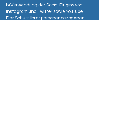
b) Verwendung der Social Plugins von
Instagram und Twitter sowie YouTube
Der Schutz Ihrer personenbezogenen
Daten ist mir sehr wichtig. Deshalb
verzichten wir auf die direkte
Implementierung aller Social Plugins. (z.B.
Facebook, Twitter, X, usw.)
c.) Kontaktaufnahme
Bei Ihrer Kontaktaufnahme mit uns per E-
Mail oder über ein Kontaktformular
werden die von Ihnen freiwillig
mitgeteilten Daten
Name
Straße
PLZ und Ort
Telefon
E-Mail-Adresse
Anmerkungen
von uns gespeichert, um Ihre Fragen zu
beantworten. Die in diesem
Zusammenhang anfallenden Daten