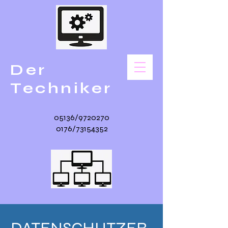
Der
Techniker
05136/9720270
0176/73154352
DATENSCHUTZER