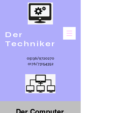
Der
Techniker
05136/9720270
0176/73154352
Der Computer